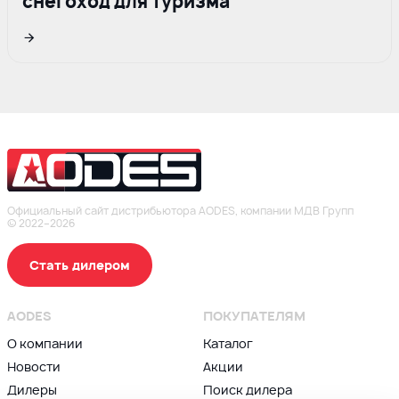
снегоход для туризма
Подрбнее
Официальный сайт дистрибьютора AODES, компании МДВ Групп
© 2022–2026
Стать дилером
AODES
ПОКУПАТЕЛЯМ
О компании
Каталог
Новости
Акции
Дилеры
Поиск дилера