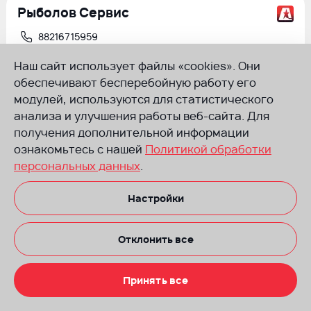
Рыболов Сервис
88216715959
admin@rybolovservice.ru
Наш сайт использует файлы «cookies». Они
Ухта, ул. Железнодорожная 16
обеспечивают бесперебойную работу его
модулей, используются для статистического
www.rybolovservice.ru
анализа и улучшения работы веб-сайта. Для
получения дополнительной информации
ознакомьтесь с нашей
Рыболов Сервис
Политикой обработки
персональных данных
.
89009760606
admin@rybolovservice.ru
Настройки
п. Усть-Цильма, ул. Советская 68
www.rybolovservice.ru
Отклонить все
Принять все
Республика Саха (Якутия)