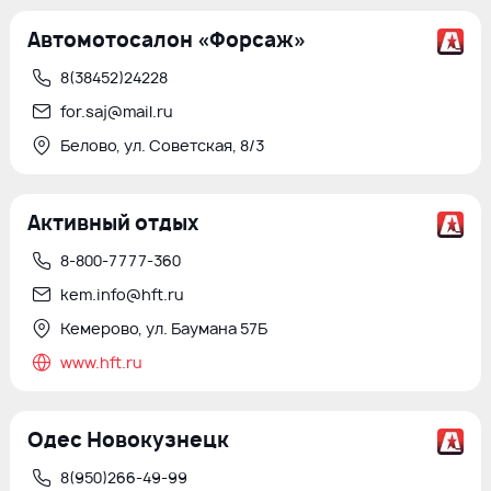
Автомотосалон «Форсаж»
8(38452)24228
for.saj@mail.ru
Белово, ул. Советская, 8/3
Активный отдых
8-800-7777-360
kem.info@hft.ru
Кемерово, ул. Баумана 57Б
www.hft.ru
Одес Новокузнецк
8(950)266-49-99