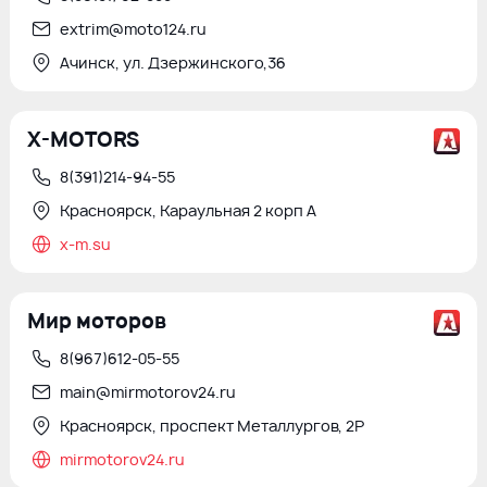
extrim@moto124.ru
Ачинск, ул. Дзержинского,36
X-MOTORS
8(391)214-94-55
Красноярск, Караульная 2 корп А
x-m.su
Мир моторов
8(967)612-05-55
main@mirmotorov24.ru
Красноярск, проспект Металлургов, 2Р
mirmotorov24.ru