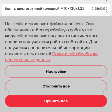
Болт с шестигранной головкой M10x130x1.25
0125610130
6
Болт с шестигранной головкой M10x180x1.25
0125610180
Наш сайт использует файлы «cookies». Они
6
обеспечивают бесперебойную работу его
Болт с шестигранной головкой M10x185x1.25
0125610185
модулей, используются для статистического
6
анализа и улучшения работы веб-сайта. Для
Болт с шестигранной головкой M10X30X1,25
получения дополнительной информации
012561003
06
ознакомьтесь с нашей
Политикой обработки
персональных данных
.
Болт с шестигранной головкой M10X40X1,25
012561004
06
Настройки
Болт с шестигранной головкой M10X45X1,25
012561004
56
Болт с шестигранной головкой M10X95X1,25
012561009
Отклонить все
56
Болт с шестигранной головкой M12×30
012561203
Принять все
06
Болт с шестигранной головкой M12×80×1,25
012561208