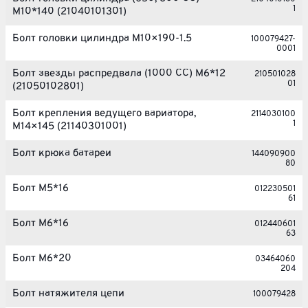
1
М10*140 (21040101301)
Болт головки цилиндра M10×190-1.5
100079427-
0001
Болт звезды распредвала (1000 CC) М6*12
210501028
01
(21050102801)
Болт крепления ведущего вариатора,
2114030100
1
M14×145 (21140301001)
Болт крюка батареи
144090900
80
Болт М5*16
012230501
61
Болт М6*16
012440601
63
Болт М6*20
03464060
204
Болт натяжителя цепи
100079428