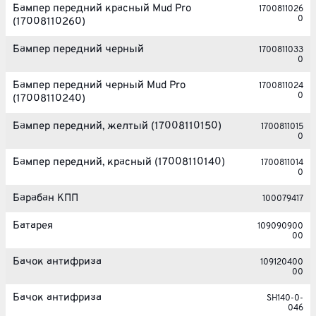
Бампер передний красный Mud Pro
1700811026
0
(17008110260)
Бампер передний черный
1700811033
0
Бампер передний черный Mud Pro
1700811024
0
(17008110240)
Бампер передний, желтый (17008110150)
1700811015
0
Бампер передний, красный (17008110140)
1700811014
0
Барабан КПП
100079417
Батарея
109090900
00
Бачок антифриза
109120400
00
Бачок антифриза
SH140-0-
046