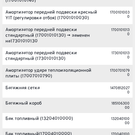
(17001010140)
Амортизатор передней подвески красный
1700101003
0
YIT (регулировка отбоя) (17001010030)
Амортизатор передней подвески
1700101013
0
стандартный (17001010130) -> заменен
на17301010130
Амортизатор передней подвески
1730101013
0
стандартный (17301010130)
Амортизатор удара теплоизоляционной
1700701079
0
плиты (17007010790)
Багажная сетка
1470812027
0
Багажный короб
185106300
00
Бак топливный (13204010000)
132040100
00
Бак топливный(17004010000)
170040100