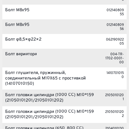
Болт M8x95
012140809
55
Болт M8x95
012140809
56
Болт φ8,5×φ22×2
062190922
05
Болт вариатора
004-TR-
1702-0001-
00
Болт глушителя, пружинный,
1410701015
0
соединительный M10X65 с проставкой
(14107010150)
Болт головки цилиндра (1000 CC) М10*159
2105010120
1
(21050101201/21050101202)
Болт головки цилиндра (1000 CC) М10*159
2105010120
2
(21050101201/21050101202)
Болт головки цилиндра (650, 800 CC)
2104010130