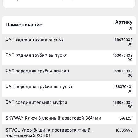
Артику
Наименование
л
CVT задняя трубка впуска
188070302
90
CVT задняя трубка выпуска
188070402
00
CVT передняя трубка впуска
188070302
80
CVT передняя трубка выпуска
188070401
90
CVT соединительная муфта
188070302
50
SKYWAY Ключ балонный крестовой 360 мм
15971251
STVOL Упор-башмак противооткатный,
16506993
пластиковый SCH01