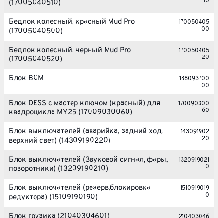
10
(17005040510)
Бедлок колесный, красный Mud Pro
170050405
00
(17005040500)
Бедлок колесный, черный Mud Pro
170050405
20
(17005040520)
Блок BCM
188093700
00
Блок DESS с мастер ключом (красный) для
170090300
60
квадроцикла MY25 (17009030060)
Блок выключателей (аварийка, задний ход,
143091902
20
верхний свет) (14309190220)
Блок выключателей (Звуковой сигнал, фары,
1320919021
0
поворотники) (13209190210)
Блок выключателей (резерв,блокировка
1510919019
0
редуктора) (15109190190)
Блок грузика (21040304601)
210403046