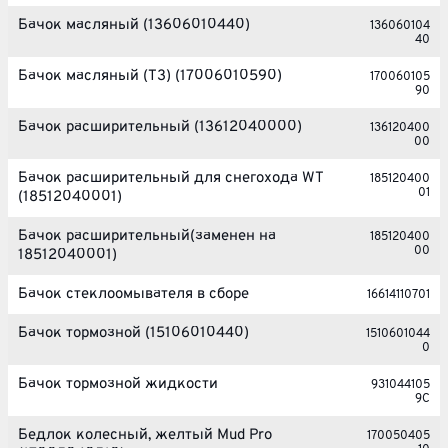
Бачок масляный (13606010440)
136060104
40
Бачок масляный (T3) (17006010590)
170060105
90
Бачок расширительный (13612040000)
136120400
00
Бачок расширительный для снегохода WT
185120400
01
(18512040001)
Бачок расширительный(заменен на
185120400
00
18512040001)
Бачок стеклоомывателя в сборе
16614110701
Бачок тормозной (15106010440)
1510601044
0
Бачок тормозной жидкости
931044105
9C
Бедлок колесный, желтый Mud Pro
170050405