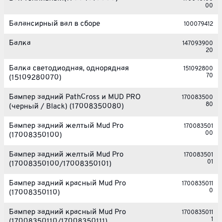
00
Балансирный вал в сборе
100079412
Балка
147093900
20
Балка светодиодная, однорядная
151092800
70
(15109280070)
Бампер задний PathCross и MUD PRO
170083500
80
(черный / Black) (17008350080)
Бампер задний желтый Mud Pro
170083501
00
(17008350100)
Бампер задний желтый Mud Pro
170083501
01
(17008350100/17008350101)
Бампер задний красный Mud Pro
1700835011
0
(17008350110)
Бампер задний красный Mud Pro
1700835011
1
(17008350110/17008350111)