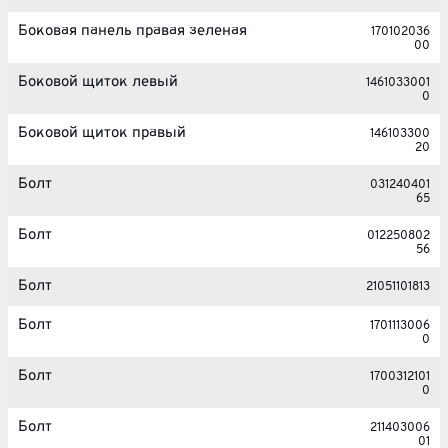
Боковая панель правая зеленая
170102036
00
Боковой щиток левый
1461033001
0
Боковой щиток правый
146103300
20
Болт
031240401
65
Болт
012250802
56
Болт
21051101813
Болт
1701113006
0
Болт
1700312101
0
Болт
211403006
01