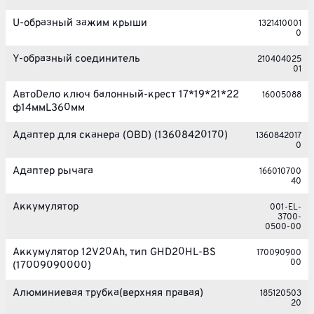
U-образный зажим крыши
1321410001
0
Y-образный соединитель
210404025
01
АвтоDело ключ балонный-крест 17*19*21*22
16005088
ф14ммL360мм
Адаптер для сканера (OBD) (13608420170)
1360842017
0
Адаптер рычага
166010700
40
Аккумулятор
001-EL-
3700-
0500-00
Аккумулятор 12V20Ah, тип GHD20HL-BS
170090900
00
(17009090000)
Алюминиевая трубка(верхняя правая)
185120503
20