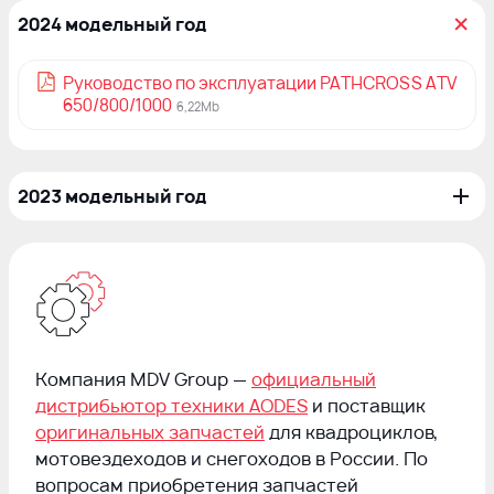
2024 модельный год
Руководство по эксплуатации PATHCROSS ATV
650/800/1000
6,22Mb
2023 модельный год
Руководство по эксплуатации Workcross
3,24Mb
Руководство по эксплуатации Desertcross
6,39Mb
Компания MDV Group —
официальный
Руководство по эксплуатации Sportcross
дистрибьютор техники AODES
и поставщик
4,83Mb
оригинальных запчастей
для квадроциклов,
мотовездеходов и снегоходов в России. По
вопросам приобретения запчастей