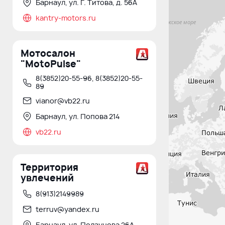
Барнаул, ул. Г. Титова, д. 56А
kantry-motors.ru
Мотосалон
"MotoPulse"
8(3852)20-55-96, 8(3852)20-55-
89
vianor@vb22.ru
Барнаул, ул. Попова 214
vb22.ru
Территория
увлечений
8(913)2149989
terruv@yandex.ru
Барнаул, ул. Ползунова 26А