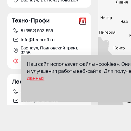
Техно-Профи
8 (3852) 502-555
info@tecprofi.ru
Барнаул, Павловский тракт,
325Б
tecprofi-brn.ru
Наш сайт использует файлы «cookies». Он
и улучшения работы веб-сайта. Для полу
данных
.
Лес и Дом
8(81837)5-14-13
kotlas@lesidom.ru
Котлас, пр-кт. Мира, д. 33
lesidom.ru