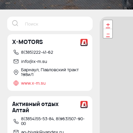
+
−
X-MOTORS
8(385)222-41-62
info@x-m.su
Барнаул, Павловский тракт
198и/1
www.x-m.su
Активный отдых
Алтай
8(3854)55-53-84, 8(963)507-90-
00
ao-biysk@yandex.ru