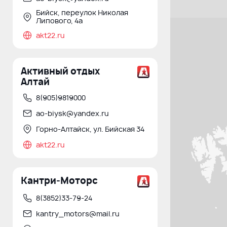
Бийск, переулок Николая
Липового, 4а
akt22.ru
Активный отдых
Алтай
8(905)9819000
ao-biysk@yandex.ru
Горно-Алтайск, ул. Бийская 34
akt22.ru
Кантри-Моторс
8(3852)33-79-24
kantry_motors@mail.ru