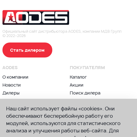
Официальный сайт дистрибьютора AODES, компании МДВ Групп
© 2022–2026
Стать дилером
AODES
ПОКУПАТЕЛЯМ
О компании
Каталог
Новости
Акции
Дилеры
Поиск дилера
Контакты
Блог
Наш сайт использует файлы «cookies». Они
ВЛАДЕЛЬЦАМ
ПРИСОЕДИНЯЙСЯ К AODES
обеспечивают бесперебойную работу его
Сервис и гарантии
модулей, используются для статистического
Группа в ВК
анализа и улучшения работы веб-сайта. Для
Советы по техническому
Канал в Телеграм
обслуживанию