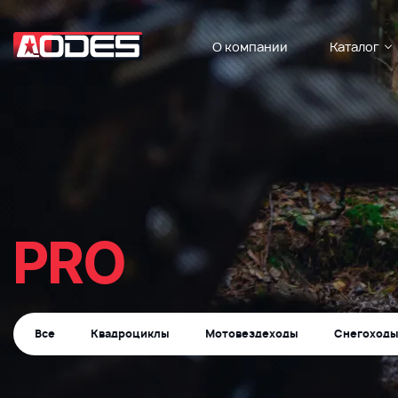
О компании
Каталог
PRO
Все
Квадроциклы
Мотовездеходы
Снегоход