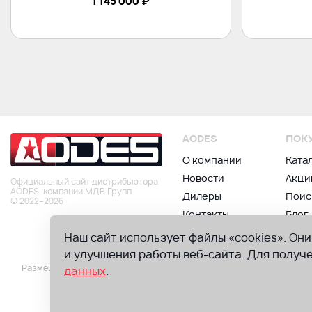
1 145 000
₽
AODES
ПОК
О компании
Ката
Новости
Акци
Официальный сайт дистрибьютора
AODES, компании МДВ Групп
Дилеры
Поис
© 2022–2026
Контакты
Блог
Наш сайт использует файлы «cookies». Он
и улучшения работы веб-сайта. Для полу
Размещенная на сайте информация носит информационный характер. 
данных
.
безпредварительного уведомления со своей ст