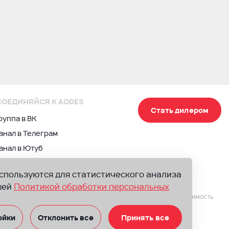
ОЕДИНЯЙСЯ К AODES
Стать дилером
руппа в ВК
анал в Телеграм
анал в Ютуб
используются для статистического анализа
шей
Политикой обработки персональных
 в комплектацию, изменять технические характеристики и стоимость
ние или элементы, не входящие в комплектацию
ойки
Отклонить все
Принять все