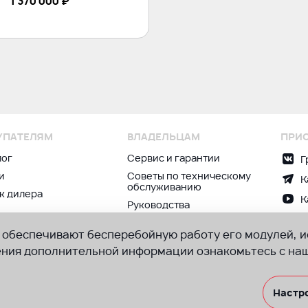
1 370 000
₽
УПАТЕЛЯМ
ВЛАДЕЛЬЦАМ
ПРИС
лог
Сервис и гарантии
Г
и
Советы по техническому
К
обслуживанию
к дилера
К
Руководства
по эксплуатации
и обеспечивают бесперебойную работу его модулей, 
Запчасти
чения дополнительной информации ознакомьтесь с на
Не оферта. Производитель оставляет за собой право вносить изменения
ороны. Техника на некоторых изображениях может иметь доп. оборудова
Настр
Политика обработки персональных данных