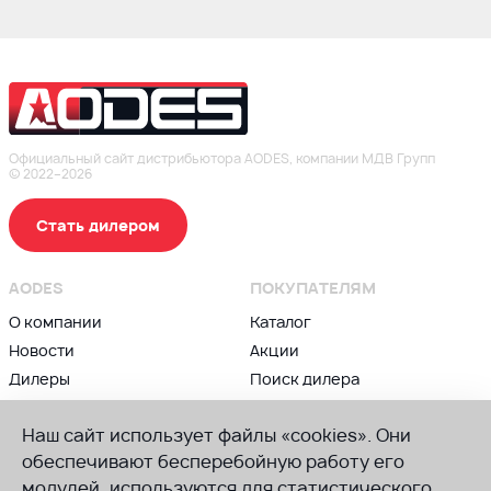
Официальный сайт дистрибьютора AODES, компании МДВ Групп
© 2022–2026
Стать дилером
AODES
ПОКУПАТЕЛЯМ
О компании
Каталог
Новости
Акции
Дилеры
Поиск дилера
Контакты
Блог
Наш сайт использует файлы «cookies». Они
ВЛАДЕЛЬЦАМ
ПРИСОЕДИНЯЙСЯ К AODES
обеспечивают бесперебойную работу его
Сервис и гарантии
модулей, используются для статистического
Группа в ВК