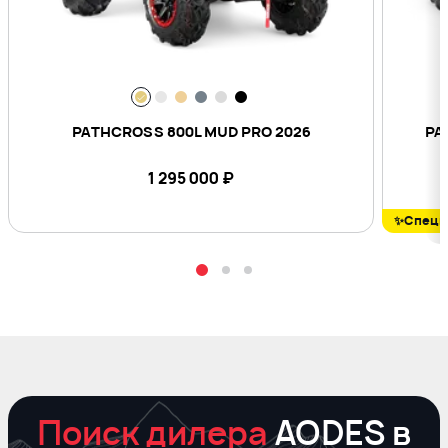
PATHCROSS 800L MUD PRO 2026
PA
1 295 000
₽
✨Специ
Поиск дилера
AODES в