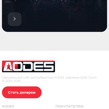
Официальный сайт дистрибьютора AODES, компании МДВ Групп
© 2022–2026
Стать дилером
AODES
ПОКУПАТЕЛЯМ