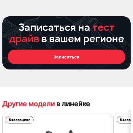
Записаться на
тест
драйв
в вашем регионе
Записаться
Другие модели
в линейке
Квадроцикл
Квадро