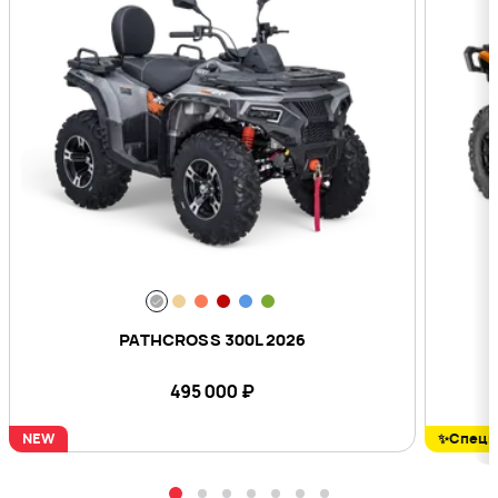
PATHCROSS 300L 2026
495 000
₽
NEW
✨Специ