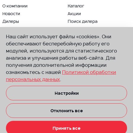
О компании
Каталог
Новости
Акции
Дилеры
Поиск дилера
Контакты
Блог
Наш сайт использует файлы «cookies». Они
ВЛАДЕЛЬЦАМ
ПРИСОЕДИНЯЙСЯ К AODES
обеспечивают бесперебойную работу его
Сервис и гарантии
модулей, используются для статистического
Группа в ВК
анализа и улучшения работы веб-сайта. Для
Советы по техническому
Канал в Телеграм
обслуживанию
получения дополнительной информации
Канал в Ютуб
Руководства
ознакомьтесь с нашей
Политикой обработки
по эксплуатации
персональных данных
.
Запчасти
Настройки
Размещенная на сайте информация носит информационный характер.
Не оферта. Производитель оставляет за собой право вносить
изменения в комплектацию, изменять технические характеристики
и стоимость безпредварительного уведомления со своей стороны.
Отклонить все
Техника на некоторых изображениях может иметь доп. оборудование
или элементы, не входящие в комплектацию
Политика обработки персональных данных
Принять все