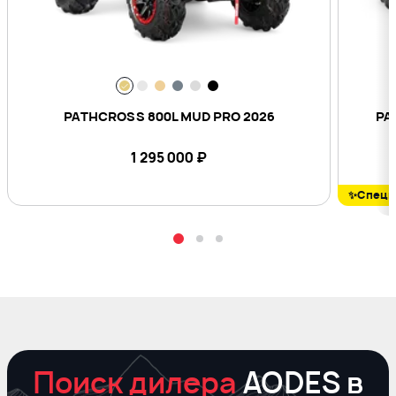
PATHCROSS 800L MUD PRO 2026
PA
1 295 000
₽
✨Специ
Поиск дилера
AODES в