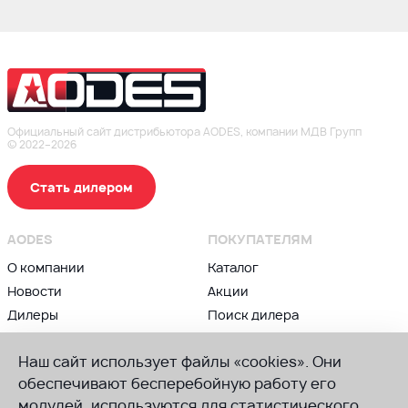
Официальный сайт дистрибьютора AODES, компании МДВ Групп
© 2022–2026
Стать дилером
AODES
ПОКУПАТЕЛЯМ
О компании
Каталог
Новости
Акции
Дилеры
Поиск дилера
Контакты
Блог
Наш сайт использует файлы «cookies». Они
ВЛАДЕЛЬЦАМ
ПРИСОЕДИНЯЙСЯ К AODES
обеспечивают бесперебойную работу его
Сервис и гарантии
модулей, используются для статистического
Группа в ВК