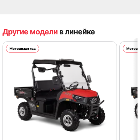
Другие модели
в линейке
Мотовездеход
Мотове