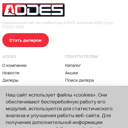
Официальный сайт дистрибьютора AODES, компании МДВ Групп
© 2022–2026
Стать дилером
AODES
ПОКУПАТЕЛЯМ
О компании
Каталог
Новости
Акции
Дилеры
Поиск дилера
Контакты
Блог
Наш сайт использует файлы «cookies». Они
ВЛАДЕЛЬЦАМ
ПРИСОЕДИНЯЙСЯ К AODES
обеспечивают бесперебойную работу его
модулей, используются для статистического
Сервис и гарантии
Группа в ВК
анализа и улучшения работы веб-сайта. Для
Советы по техническому
Канал в Телеграм
обслуживанию
получения дополнительной информации
Канал в Ютуб
Руководства