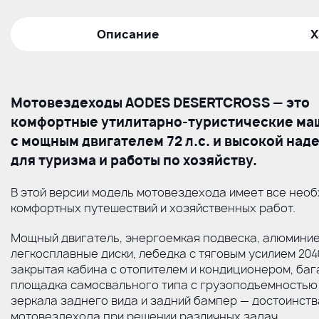
Описание
Х
Мотовездеходы AODES DESERTCROSS — это
комфортные
утилитарно-туристические
ма
с мощным двигателем 72 л.с. и высокой на
для туризма и работы по хозяйству.
В этой версии модель мотовездехода имеет все нео
комфортных путешествий и хозяйственных работ.
Мощный двигатель, энергоемкая подвеска, алюмини
легкосплавные диски, лебедка с тяговым усилием 2040
закрытая кабина с отопителем и кондиционером, ба
площадка самосвального типа с грузоподъемностью 3
зеркала заднего вида и задний бампер — достоинств
мотовездехода при решении различных задач.