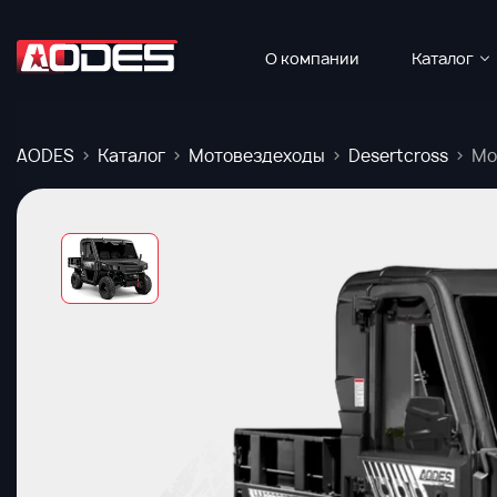
О компании
Каталог
AODES
Каталог
Мотовездеходы
Desertcross
Мо