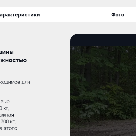
арактеристики
Фото
шины
дежностью
бходимое для
евые
 кг,
гажная
00 кг,
а этого