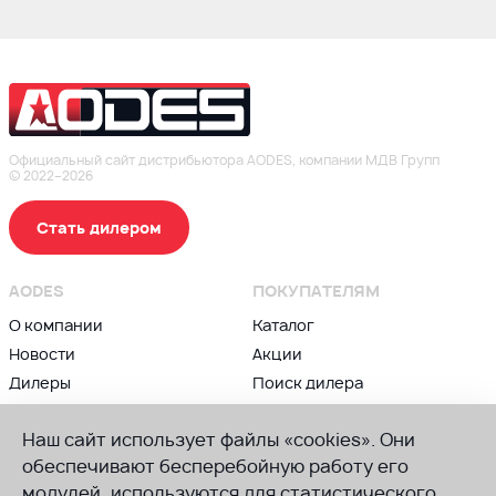
Официальный сайт дистрибьютора AODES, компании МДВ Групп
© 2022–2026
Стать дилером
AODES
ПОКУПАТЕЛЯМ
О компании
Каталог
Новости
Акции
Дилеры
Поиск дилера
Контакты
Блог
Наш сайт использует файлы «cookies». Они
ВЛАДЕЛЬЦАМ
ПРИСОЕДИНЯЙСЯ К AODES
обеспечивают бесперебойную работу его
Сервис и гарантии
модулей, используются для статистического
Группа в ВК