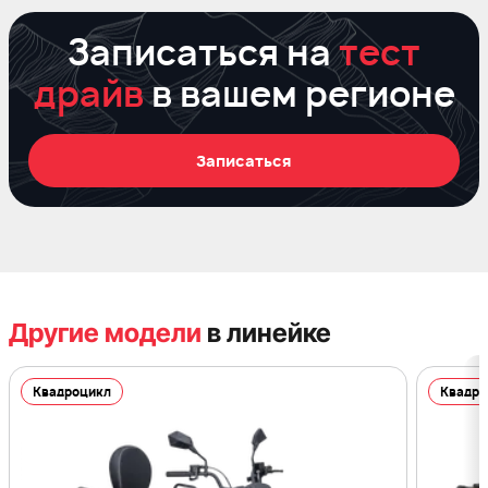
Записаться на
тест
драйв
в вашем регионе
Записаться
Другие модели
в линейке
Квадроцикл
Квадро