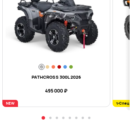
PATHCROSS 300L 2026
495 000
₽
NEW
✨Специ