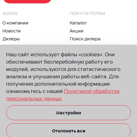
AODES
ПОКУПАТЕЛЯМ
О компании
Каталог
Новости
Акции
Дилеры
Поиск дилера
Контакты
Блог
Наш сайт использует файлы «cookies». Они
ВЛАДЕЛЬЦАМ
ПРИСОЕДИНЯЙСЯ К AODES
обеспечивают бесперебойную работу его
модулей, используются для статистического
Сервис и гарантии
Группа в ВК
анализа и улучшения работы веб-сайта. Для
Советы по техническому
Канал в Телеграм
обслуживанию
получения дополнительной информации
Канал в Ютуб
Руководства
ознакомьтесь с нашей
Политикой обработки
по эксплуатации
персональных данных
.
Запчасти
Настройки
Размещенная на сайте информация носит информационный характер.
Не оферта. Производитель оставляет за собой право вносить
изменения в комплектацию, изменять технические характеристики
и стоимость безпредварительного уведомления со своей стороны.
Отклонить все
Техника на некоторых изображениях может иметь доп. оборудование