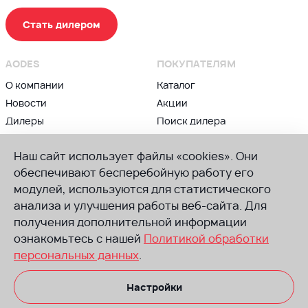
Стать дилером
AODES
ПОКУПАТЕЛЯМ
О компании
Каталог
Новости
Акции
Дилеры
Поиск дилера
Контакты
Блог
Наш сайт использует файлы «cookies». Они
ВЛАДЕЛЬЦАМ
ПРИСОЕДИНЯЙСЯ К AODES
обеспечивают бесперебойную работу его
Сервис и гарантии
модулей, используются для статистического
Группа в ВК
анализа и улучшения работы веб-сайта. Для
Советы по техническому
Канал в Телеграм
обслуживанию
получения дополнительной информации
Канал в Ютуб
Руководства
ознакомьтесь с нашей
Политикой обработки
по эксплуатации
персональных данных
.
Запчасти
Настройки
Размещенная на сайте информация носит информационный характер.
Не оферта. Производитель оставляет за собой право вносить