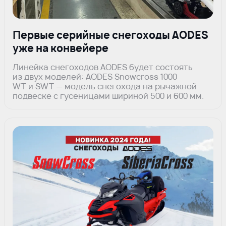
Первые серийные снегоходы AODES
уже на конвейере
Линейка снегоходов AODES будет состоять
из двух моделей: AODES Snowcross 1000
WT и SWT — модель снегохода на рычажной
подвеске с гусеницами шириной 500 и 600 мм.