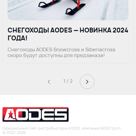
СНЕГОХОДЫ AODES — НОВИНКА 2024
ГОДА!
Снегоходы AODES Snowcross и Siberiacross
скоро будут доступны для предзаказа!
1 / 2
Официальный сайт дистрибьютора AODES, компании МДВ Групп
© 2022–2026