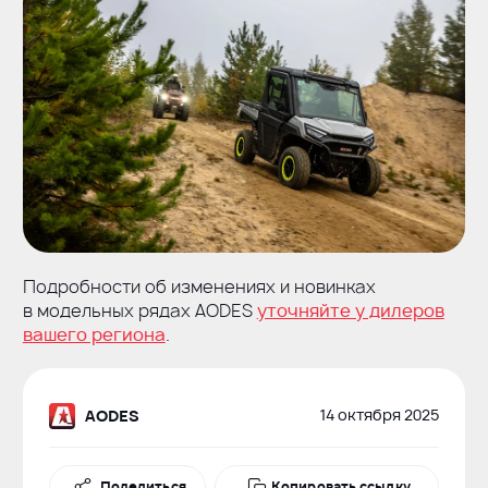
Подробности об изменениях и новинках
в модельных рядах AODES
уточняйте у дилеров
вашего региона
.
14 октября 2025
AODES
Поделиться
Поделиться
Копировать ссылку