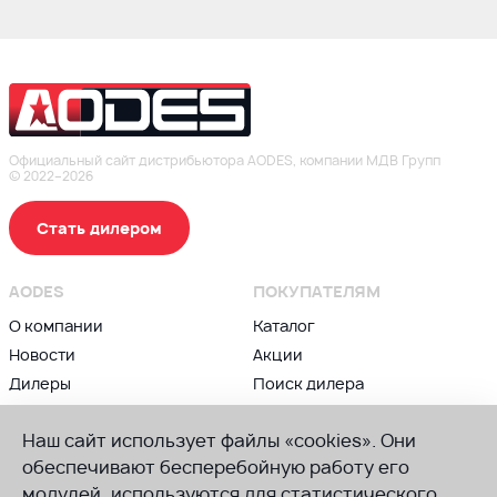
Официальный сайт дистрибьютора AODES, компании МДВ Групп
© 2022–2026
Стать дилером
AODES
ПОКУПАТЕЛЯМ
О компании
Каталог
Новости
Акции
Дилеры
Поиск дилера
Контакты
Блог
Наш сайт использует файлы «cookies». Они
ВЛАДЕЛЬЦАМ
ПРИСОЕДИНЯЙСЯ К AODES
обеспечивают бесперебойную работу его
Сервис и гарантии
модулей, используются для статистического
Группа в ВК