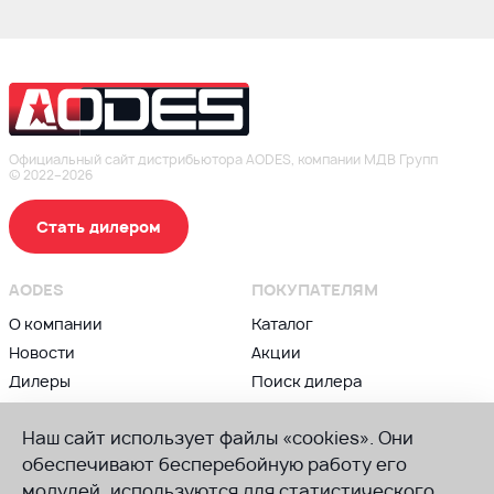
Официальный сайт дистрибьютора AODES, компании МДВ Групп
© 2022–2026
Стать дилером
AODES
ПОКУПАТЕЛЯМ
О компании
Каталог
Новости
Акции
Дилеры
Поиск дилера
Контакты
Блог
Наш сайт использует файлы «cookies». Они
ВЛАДЕЛЬЦАМ
ПРИСОЕДИНЯЙСЯ К AODES
обеспечивают бесперебойную работу его
Сервис и гарантии
модулей, используются для статистического
Группа в ВК