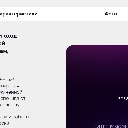
арактеристики
Фото
егоход
ой
ем,
99 см³
 широкая
ужиненной
еспечивают
 рельефу.
лки и работы
еска