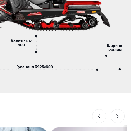
Колея лыж
900
Ширина
1200 мм
Гусеница
3925×609