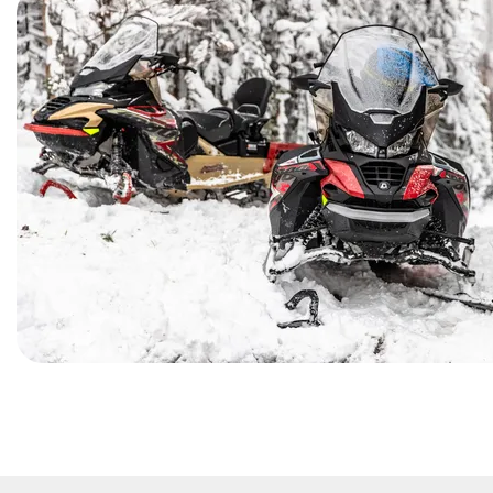
фаркоп, порт зарядки аккумулятора с индикацией
зеркала заднего вида.
Варианты расцветок
Black + Magma Red; Flame Red + Black; Monet Blue +