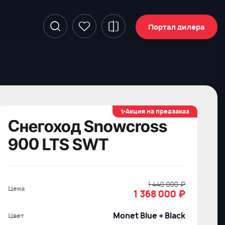
Портал дилера
✨Акция на предзаказ
Снегоход Snowcross
900 LTS SWT
1 440 000 ₽
Цена
1 368 000
₽
Monet Blue + Black
Цвет