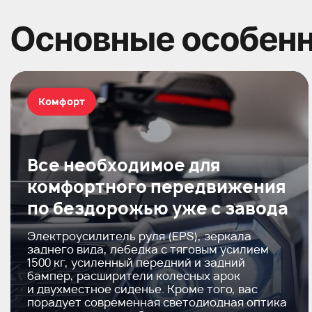
Основные особен
Комфорт
Все необходимое для
комфортного передвижения
по бездорожью уже с завода
Электроусилитель руля (EPS), зеркала
заднего вида, лебедка с тяговым усилием
1500 кг, усиленный передний и задний
бампер, расширители колесных арок
и двухместное сиденье. Кроме того, вас
порадует современная светодиодная оптика