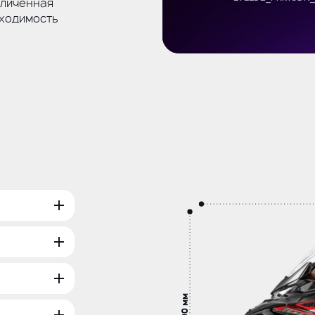
еличенная
оходимость
1500 мм
3925×609