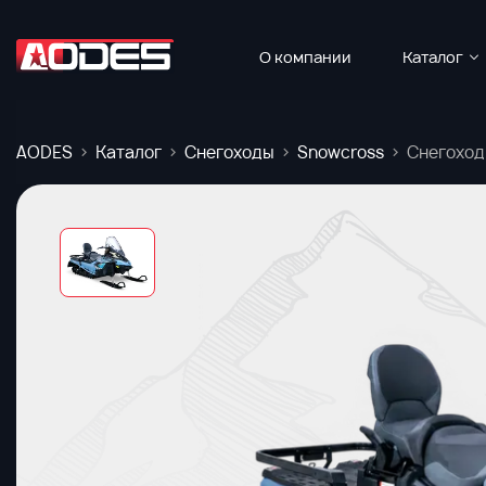
О компании
Каталог
AODES
Каталог
Снегоходы
Snowcross
Снегоход