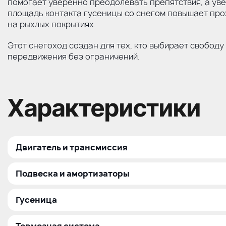
помогает уверенно преодолевать препятствия, а ув
площадь контакта гусеницы со снегом повышает пр
на рыхлых покрытиях.
Этот снегоход создан для тех, кто выбирает свободу
передвижения без ограничений.
Характеристики
Двигатель и трансмиссия
Тип двигателя
Подвеска и амортизаторы
Атмосферный рядный, трехцилиндровый, 4Т
Передняя подвеска
Объем двигателя, куб. см
Гусеница
Телескопическая /EasyRide
899
Размер гусеницы (Д×Ш), мм