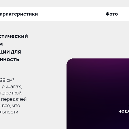
арактеристики
Фото
стический
м
ции для
енность
99 см³
х
рычагах,
кареткой,
й передачей
 все, что
льности