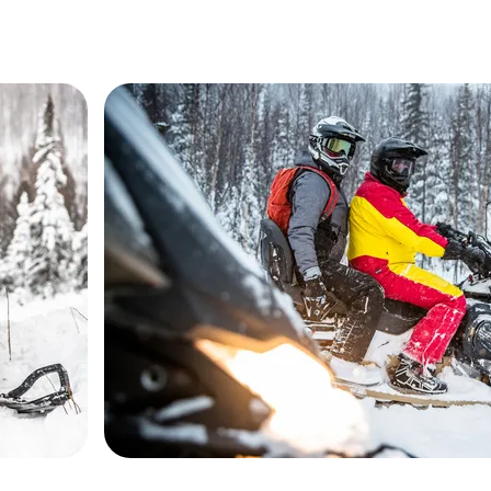
рев
996
агажный
вухместная
ное
юйма,
ессуарами,
 заряда,
 Black