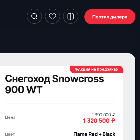
Портал дилера
✨Акция на предзаказ
Снегоход Snowcross
900 WT
1 390 000 ₽
Цена
1 320 500
₽
Flame Red + Black
Цвет