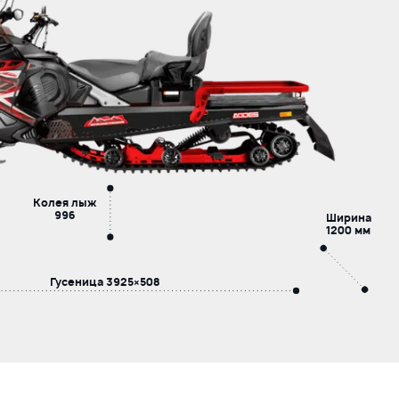
Колея лыж
996
Ширина
1200 мм
Гусеница
3925×508