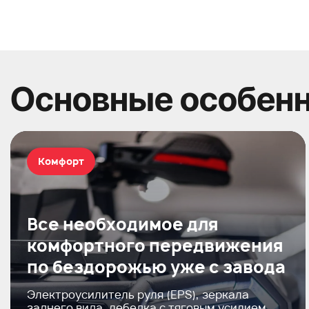
Основные особен
Комфорт
Все необходимое для
комфортного передвижения
по бездорожью уже с завода
Электроусилитель руля (EPS), зеркала
заднего вида, лебедка с тяговым усилием