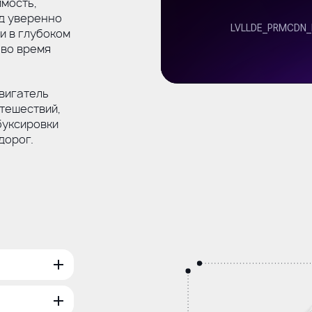
мость,
д уверенно
 и в глубоком
 во время
вигатель
тешествий,
буксировки
дорог.