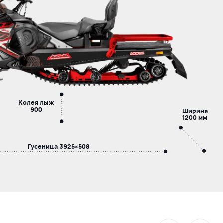
Колея лыж
900
Ширина
1200 мм
Гусеница
3925×508