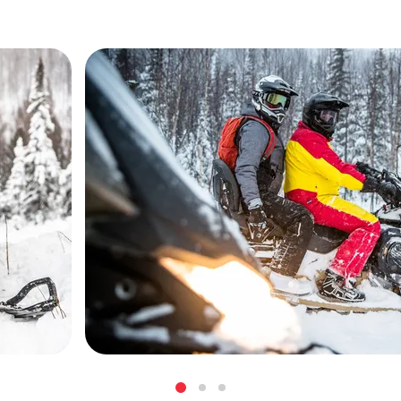
агажный
вухместная
ное
юйма,
ессуарами,
 заряда,
 Black