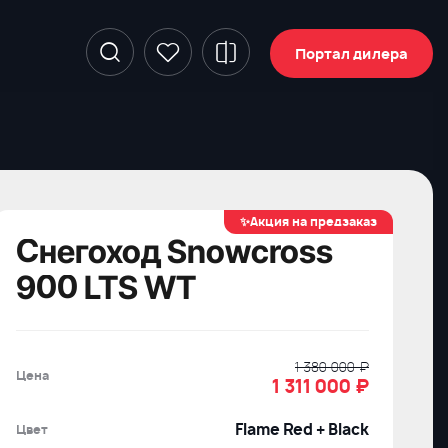
Портал дилера
✨Акция на предзаказ
Снегоход Snowcross
900 LTS WT
1 380 000 ₽
Цена
1 311 000
₽
Flame Red + Black
Цвет