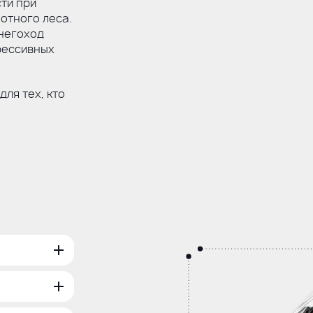
ти при
лотного леса.
негоход
рессивных
ля тех, кто