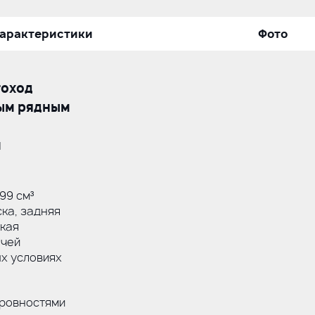
арактеристики
Фото
гоход
ным рядным
м
99 см³
ка, задняя
окая
ачей
х условиях
еровностями