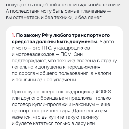
покупатель подобной «не официальной» техники.
А последствия могу быть самые плачевные —
вы останетесь и без техники, и без денег.
1.
По закону РФ у любого транспортного
средства должны быть документы.
У авто
и мото — это ПТС, у квадроциклов
и мотовездеходов — ПСМ. Они
подтверждают, что техника ввезена в страну
легально и допущена к передвижения
по дорогам общего пользования, а налоги
и пошлины за нее уплачены.
При покупке «серого» квадроцикла AODES
или другого бренда вам предложат только
договор
купли-продажи
и максимум — еще
паспорт спортинвентаря. Даже если вам
кажется, что вы купите такую технику
и будете кататься только в лесу или