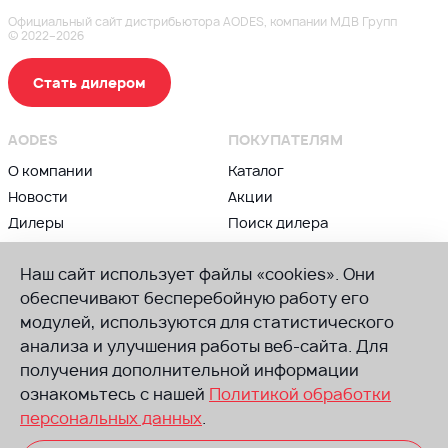
Официальный сайт дистрибьютора AODES, компании МДВ Групп
© 2022–2026
Стать дилером
AODES
ПОКУПАТЕЛЯМ
О компании
Каталог
Новости
Акции
Дилеры
Поиск дилера
Контакты
Блог
Наш сайт использует файлы «cookies». Они
ВЛАДЕЛЬЦАМ
ПРИСОЕДИНЯЙСЯ К AODES
обеспечивают бесперебойную работу его
модулей, используются для статистического
Сервис и гарантии
Группа в ВК
анализа и улучшения работы веб-сайта. Для
Советы по техническому
Канал в Телеграм
обслуживанию
получения дополнительной информации
Канал в Ютуб
Руководства
ознакомьтесь с нашей
Политикой обработки
по эксплуатации
персональных данных
.
Запчасти