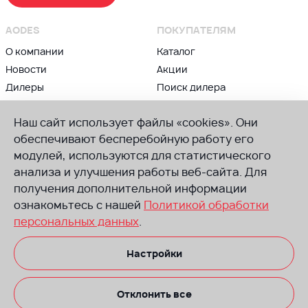
AODES
ПОКУПАТЕЛЯМ
О компании
Каталог
Новости
Акции
Дилеры
Поиск дилера
Контакты
Блог
Наш сайт использует файлы «cookies». Они
ВЛАДЕЛЬЦАМ
ПРИСОЕДИНЯЙСЯ К AODES
обеспечивают бесперебойную работу его
модулей, используются для статистического
Сервис и гарантии
Группа в ВК
анализа и улучшения работы веб-сайта. Для
Советы по техническому
Канал в Телеграм
обслуживанию
получения дополнительной информации
Канал в Ютуб
Руководства
ознакомьтесь с нашей
Политикой обработки
по эксплуатации
персональных данных
.
Запчасти
Настройки
Размещенная на сайте информация носит информационный характер.
Не оферта. Производитель оставляет за собой право вносить
изменения в комплектацию, изменять технические характеристики
и стоимость безпредварительного уведомления со своей стороны.
Отклонить все
Техника на некоторых изображениях может иметь доп. оборудование