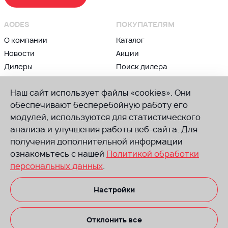
AODES
ПОКУПАТЕЛЯМ
О компании
Каталог
Новости
Акции
Дилеры
Поиск дилера
Контакты
Блог
Наш сайт использует файлы «cookies». Они
ВЛАДЕЛЬЦАМ
ПРИСОЕДИНЯЙСЯ К AODES
обеспечивают бесперебойную работу его
Сервис и гарантии
модулей, используются для статистического
Группа в ВК
анализа и улучшения работы веб-сайта. Для
Советы по техническому
Канал в Телеграм
обслуживанию
получения дополнительной информации
Канал в Ютуб
Руководства
ознакомьтесь с нашей
Политикой обработки
по эксплуатации
персональных данных
.
Запчасти
Настройки
Размещенная на сайте информация носит информационный характер.
Не оферта. Производитель оставляет за собой право вносить
изменения в комплектацию, изменять технические характеристики
и стоимость безпредварительного уведомления со своей стороны.
Отклонить все
Техника на некоторых изображениях может иметь доп. оборудование