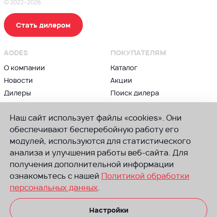
© 2022–2026
Стать дилером
AODES
ПОКУПАТЕЛЯМ
О компании
Каталог
Новости
Акции
Дилеры
Поиск дилера
Контакты
Блог
Наш сайт использует файлы «cookies». Они
ВЛАДЕЛЬЦАМ
ПРИСОЕДИНЯЙСЯ К AODES
обеспечивают бесперебойную работу его
Сервис и гарантии
модулей, используются для статистического
Группа в ВК
анализа и улучшения работы веб-сайта. Для
Советы по техническому
Канал в Телеграм
обслуживанию
получения дополнительной информации
Канал в Ютуб
Руководства
ознакомьтесь с нашей
Политикой обработки
по эксплуатации
персональных данных
.
Запчасти
Настройки
Размещенная на сайте информация носит информационный характер.