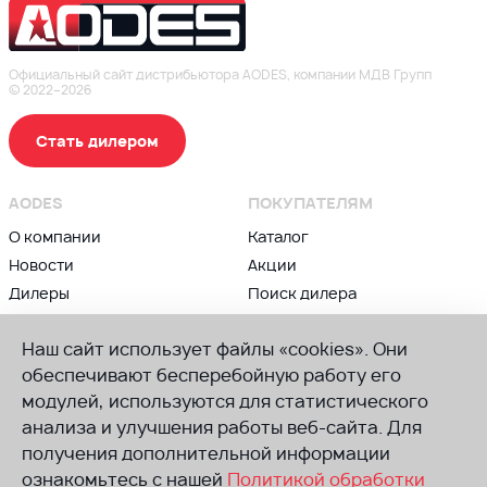
Официальный сайт дистрибьютора AODES, компании МДВ Групп
© 2022–2026
Стать дилером
AODES
ПОКУПАТЕЛЯМ
О компании
Каталог
Новости
Акции
Дилеры
Поиск дилера
Контакты
Блог
Наш сайт использует файлы «cookies». Они
ВЛАДЕЛЬЦАМ
ПРИСОЕДИНЯЙСЯ К AODES
обеспечивают бесперебойную работу его
Сервис и гарантии
модулей, используются для статистического
Группа в ВК
анализа и улучшения работы веб-сайта. Для
Советы по техническому
Канал в Телеграм
обслуживанию
получения дополнительной информации
Канал в Ютуб
Руководства
ознакомьтесь с нашей
Политикой обработки