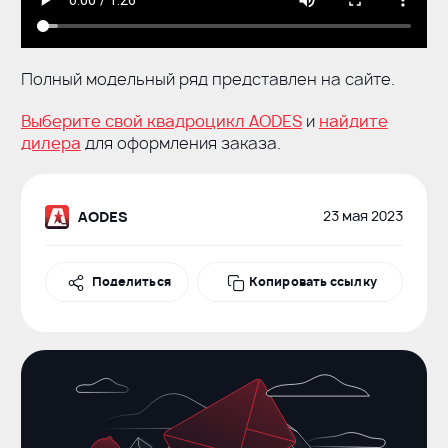
Полный модельный ряд представлен на сайте.
Выберите свой квадроцикл AODES
и
найдите
дилера
для оформления заказа.
23 мая 2023
AODES
Поделиться
Поделиться
Копировать ссылку
Вконтакте